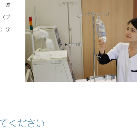
定、透
備（プ
検）な
てください