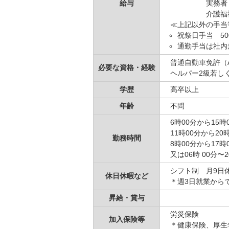
給与
実務者・ヘルパ
介護福祉士
≪上記以外の手当
祝祭日手当 50
通勤手当は社内
普通自動車免許（
必要な資格・経験
ヘルパー2級若し
学歴
高卒以上
年齢
不問
6時00分から15時
11時00分から20
勤務時間
8時00分から17時
又は06時 00分〜
シフト制 月9日
休日休暇など
＊週3日就業から
昇給・賞与
労災保険
加入保険等
＊健康保険、厚生