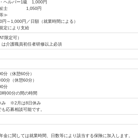
ー1級 1,000円
 1,050円
等≫
0円～1,000円／日額（就業時間による）
規定により支給
AT限定可）
くは介護職員初任者研修以上必須
00分（休憩60分）
時00分（休憩60分）
00分
20時00分の間の時間
休み ※2月は8日休み
でも応募相談可能です。
年金に関しては就業時間、日数等により該当する保険に加入します。