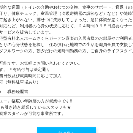
期的な巡回（トイレの介助やおむつの交換、食事のサポート、寝返りの
守り、健康チェック、室温管理（冷暖房機器の調節など）など）や随時
て起き上がれない、排せつに失敗してしまった、急に体調が悪くなった
対応など、利用者の心身の状況に応じて、２４時間３６５日必要なサー
サービスを提供しています。
宅型有料老人ホームさくらガーデン喜楽の入居者様のお部屋やご利用者
とりの心身状態を把握し、住み慣れた地域での生活を職員全員で支援し
ダブルワークの方、朝夕だけの短時間勤務の方、ご自身のライフスタイ
可能です。お気軽にお問い合わせください。
す。 ＊有給付与は法定通り
務日数及び就業時間に応じて加入
可（無料駐車場あり）
） 職務経歴書
ユー』幅広い年齢層の方が就業中です‼
年後も引き続き就業しているスタッフも★
就業スタイルが可能な事業所です。